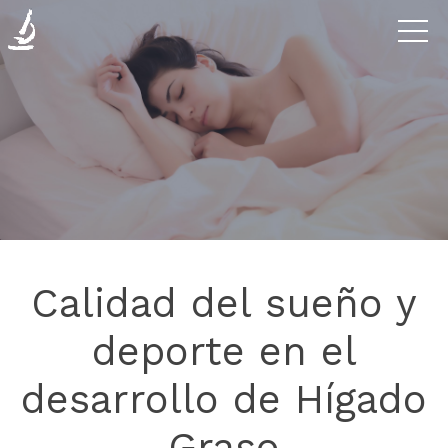
Enfermedades
La
Clínica
Investigación
Calidad del sueño y
Blog
deporte en el
desarrollo de Hígado
Contáctanos
Graso
Donaciones