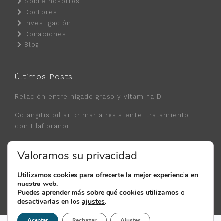
Sobre nosotros
Doctores
Investigación
Donaciones
Blog
Últimos Posts
Relación entre hígado graso y vitamina D
Colangitis biliar primaria resistente: tratamiento
con Elafibranor
Nuevo tratamiento de la Hepatitis B con
Valoramos su privacidad
Bepirovirsen
Utilizamos cookies para ofrecerte la mejor experiencia en
nuestra web.
© 2018 - 2026 Clínica FEHV. Todos los derechos reservados.
Puedes aprender más sobre qué cookies utilizamos o
Política de Privacidad.
Política de Cookies.
Aviso Legal.
desactivarlas en los
ajustes
.
Aceptar
Rechazar
Ajustes