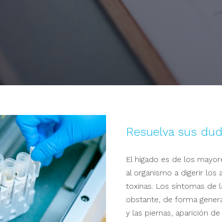
Resuelva sus du
El hígado es de los mayo
al organismo a digerir los
toxinas. Los síntomas de 
obstante, de forma gener
y las piernas, aparición d