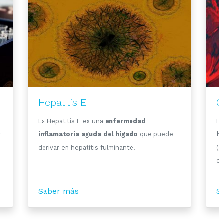
Hepatitis E
La Hepatitis E es una
enfermedad
r
inflamatoria aguda del hígado
que puede
derivar en hepatitis fulminante.
(
d
Saber más