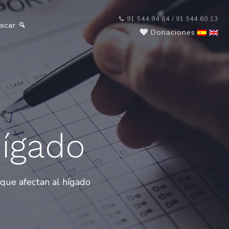
91 544 94 64 / 91 544 60 13
scar
Donaciones
ígado
que afectan al hígado