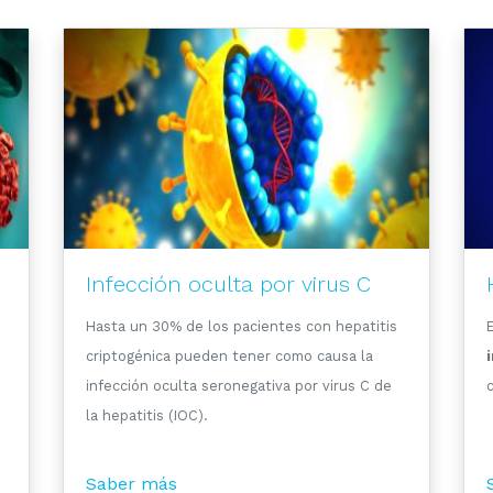
Infección oculta por virus C
Hasta un 30% de los pacientes con hepatitis
criptogénica pueden tener como causa la
infección oculta seronegativa por virus C de
c
la hepatitis (IOC).
Saber más