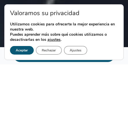
Valoramos su privacidad
Utilizamos cookies para ofrecerte la mejor experiencia en
nuestra web.
Puedes aprender más sobre qué cookies utilizamos o
desactivarlas en los
ajustes
.
Aceptar
Rechazar
Ajustes
Pedir cita
¿Qué son las intolerancias
alimenticias?
Los alimentos que son fuente de vida y placer,
pueden convertirse en algunas personas en la causa
de porqué pierden la salud. Esto ocurre cuando se