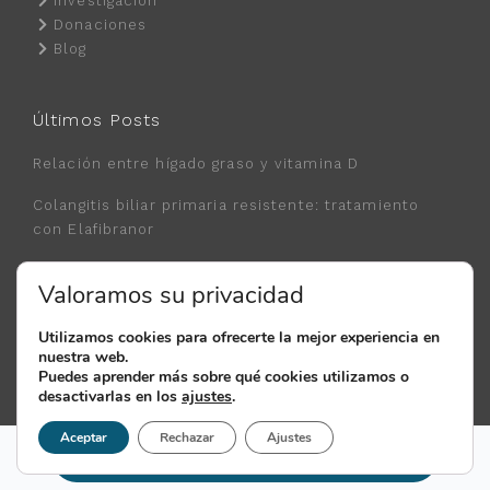
Investigación
Donaciones
Blog
Últimos Posts
Relación entre hígado graso y vitamina D
Colangitis biliar primaria resistente: tratamiento
con Elafibranor
Nuevo tratamiento de la Hepatitis B con
Valoramos su privacidad
Bepirovirsen
Utilizamos cookies para ofrecerte la mejor experiencia en
nuestra web.
© 2018 - 2026 Clínica FEHV. Todos los derechos reservados.
Puedes aprender más sobre qué cookies utilizamos o
Política de Privacidad.
Política de Cookies.
Aviso Legal.
desactivarlas en los
ajustes
.
Aceptar
Rechazar
Ajustes
Pedir cita