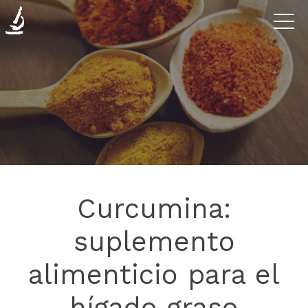
Enfermedades
La
Clínica
Investigación
Curcumina:
Blog
suplemento
alimenticio para el
Contáctanos
hígado graso
Donaciones