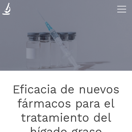
Enfermedades
La
Clínica
Investigación
Eficacia de nuevos
Blog
fármacos para el
tratamiento del
Contáctanos
hígado graso
Donaciones