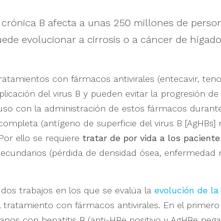
s crónica B afecta a unas 250 millones de perso
de evolucionar a cirrosis o a cáncer de hígado
ratamientos con fármacos antivirales (entecavir, tenof
plicación del virus B y pueden evitar la progresión d
uso con la administración de estos fármacos durante
completa (antígeno de superficie del virus B [AgHBs] 
Por ello se requiere
tratar de por vida a los paciente
secundarios (pérdida de densidad ósea, enfermedad r
dos trabajos en los que se evalúa la
evolución de la
el tratamiento con fármacos antivirales. En el primero
anos con hepatitis B (anti-HBe positivo y AgHBe nega