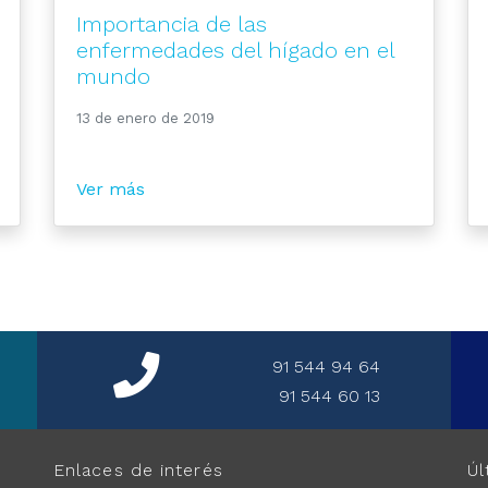
Importancia de las
enfermedades del hígado en el
mundo
13 de enero de 2019
Ver más
91 544 94 64
91 544 60 13
Enlaces de interés
Úl