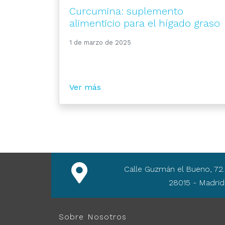
Curcumina: suplemento
alimenticio para el hígado graso
1 de marzo de 2025
Ver más
Calle Guzmán el Bueno, 72.
28015 - Madrid
Sobre Nosotros