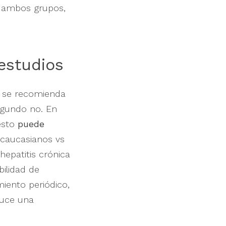
e ambos grupos,
estudios
o se recomienda
segundo no. En
sto
puede
(caucasianos vs
hepatitis crónica
bilidad de
miento periódico,
duce una