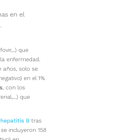
nas en el
.
ovir,..) que
e la enfermedad.
 años, solo se
negativo) en el 1%
s
, con los
enal,…) que
 hepatitis B
tras
 se incluyeron 158
tivo) en