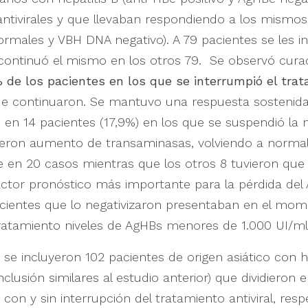
ntivirales y que llevaban respondiendo a los mismo
rmales y VBH DNA negativo). A 79 pacientes se les in
continuó el mismo en los otros 79. Se observó curac
% de los pacientes en los que se interrumpió el tra
ue continuaron. Se mantuvo una respuesta sostenid
en 14 pacientes (17,9%) en los que se suspendió la 
rieron aumento de transaminasas, volviendo a normal
en 20 casos mientras que los otros 8 tuvieron que 
ctor pronóstico más importante para la pérdida del
acientes que lo negativizaron presentaban en el mom
tratamiento niveles de AgHBs menores de 1.000 UI/ml
 se incluyeron 102 pacientes de origen asiático con h
inclusión similares al estudio anterior) que dividieron
 con y sin interrupción del tratamiento antiviral, res