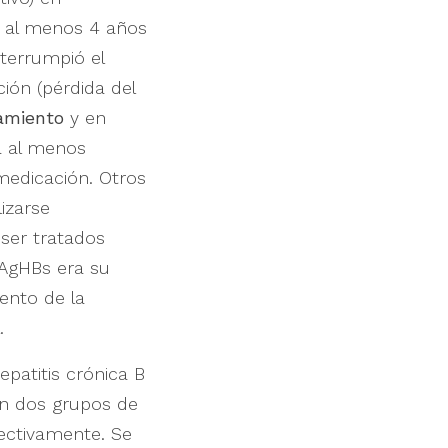
s al menos 4 años
terrumpió el
ión (pérdida del
tamiento
y en
a al menos
medicación. Otros
izarse
ser tratados
 AgHBs era su
ento de la
.
epatitis crónica B
 en dos grupos de
pectivamente. Se