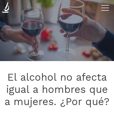
Enfermedades
La
Clínica
Investigación
El alcohol no afecta
Blog
igual a hombres que
a mujeres. ¿Por qué?
Contáctanos
Donaciones