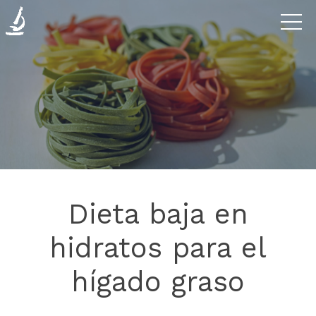
Enfermedades
La
Clínica
Investigación
Dieta baja en
Blog
hidratos para el
hígado graso
Contáctanos
Donaciones