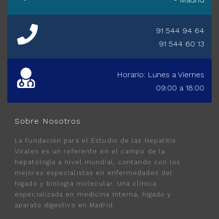
91 544 94 64
91 544 60 13
Horario: Lunes a Viernes
09:00 a 18:00
Sobre Nosotros
La Fundación para el Estudio de las Hepatitis
Virales es un referente en el campo de la
hepatología a nivel mundial, contando con los
mejores especialistas en enfermedades del
hígado y biología molecular. Una clínica
especializada en medicina interna, hígado y
aparato digestivo en Madrid.