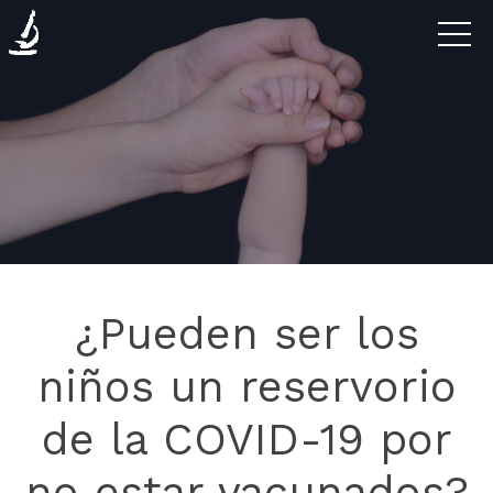
Enfermedades
La
Clínica
Investigación
¿Pueden ser los
Blog
niños un reservorio
de la COVID-19 por
Contáctanos
no estar vacunados?
Donaciones