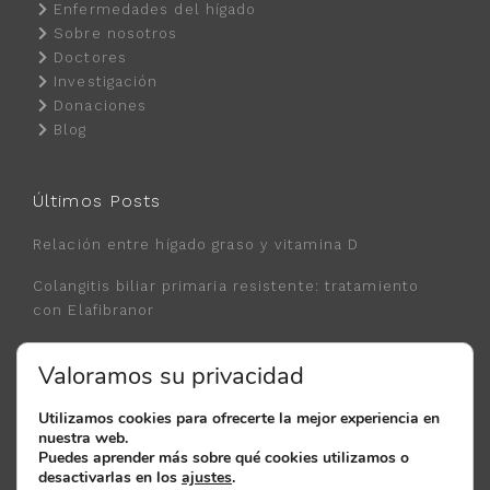
Enfermedades del hígado
Sobre nosotros
Doctores
Investigación
Donaciones
Blog
Últimos Posts
Relación entre hígado graso y vitamina D
Colangitis biliar primaria resistente: tratamiento
con Elafibranor
Nuevo tratamiento de la Hepatitis B con
Valoramos su privacidad
Bepirovirsen
Utilizamos cookies para ofrecerte la mejor experiencia en
nuestra web.
© 2018 - 2026 Clínica FEHV. Todos los derechos reservados.
Puedes aprender más sobre qué cookies utilizamos o
Política de Privacidad.
Política de Cookies.
Aviso Legal.
desactivarlas en los
ajustes
.