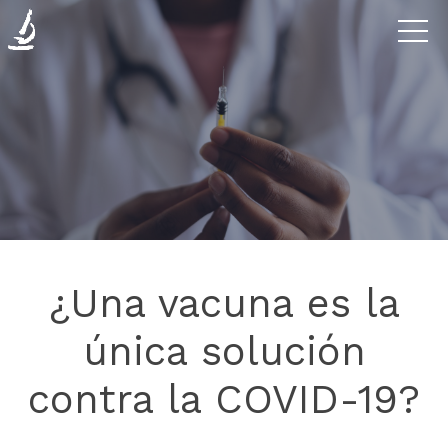
Enfermedades
La
Clínica
Investigación
¿Una vacuna es la
Blog
única solución
contra la COVID-19?
Contáctanos
Donaciones