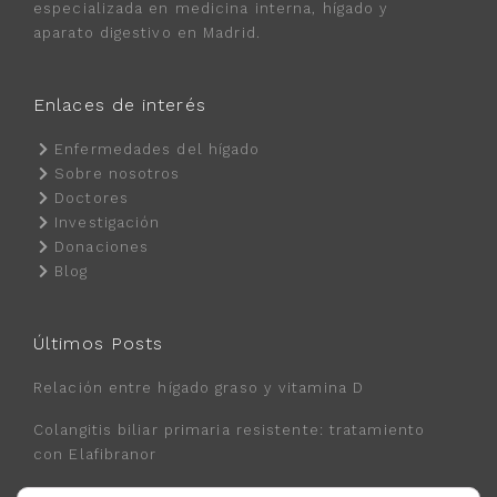
especializada en medicina interna, hígado y
aparato digestivo en Madrid.
Enlaces de interés
Enfermedades del hígado
Sobre nosotros
Doctores
Investigación
Donaciones
Blog
Últimos Posts
Relación entre hígado graso y vitamina D
Colangitis biliar primaria resistente: tratamiento
con Elafibranor
Nuevo tratamiento de la Hepatitis B con